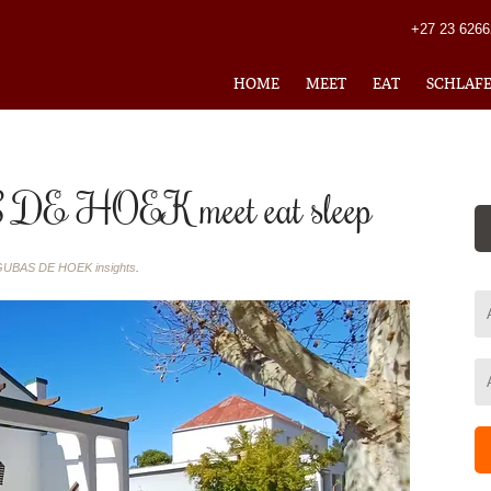
+27 23 626
HOME
MEET
EAT
SCHLAF
 DE HOEK meet eat sleep
GUBAS DE HOEK insights
.