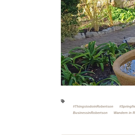
#ThingstodoinRobertson
#Springfi
BusinessinRobertson
Wandern in 