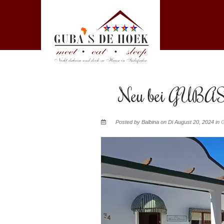
Neu bei GUBAS
Posted by Balbina on Di August 20, 2024 in