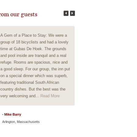
rom our guests
A Gem of a Place to Stay: We were a
Everything about this property 
group of 18 bicyclists and had a lovely
amazingness. From the welcom
time at Gubas De Hoek. The grounds
goodbye. The rooms are well
and pool inside are tranquil and a real
presented, the service is immac
refuge. Rooms are spacious, nice and
the owner's are hotelier's of note
a good sleep. For our group, the inn put
on a special dinner which was superb,
- Morne
featuring traditional South African
Via TripAdvisor
country dishes. But the best was the
very welcoming and...
Read More
- Mike Barry
Arlington, Massachusetts