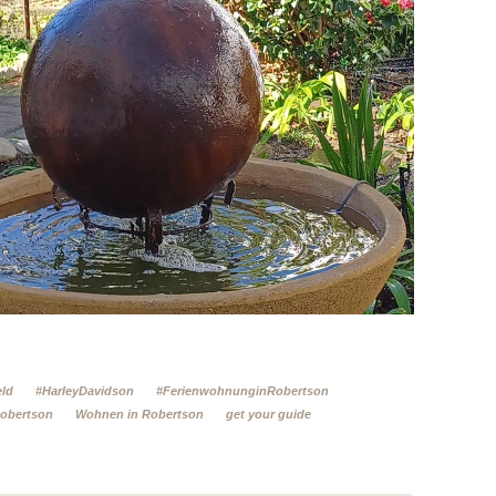
eld
#HarleyDavidson
#FerienwohnunginRobertson
Robertson
Wohnen in Robertson
get your guide