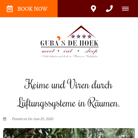
BOOK NOW
Keime und Viren durch
Lüftungssysteme in Räumen.
Posted on Do Juni 25, 2020.